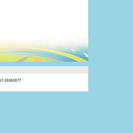
-26363077
子漆厂家
|
负离子漆
|
进口艺术涂料
|
艺术
士应急灯
|
敏华A型集中控制型消防应急灯
|
江门环保工程设备
|
亿禹德匠
|
负离子艺