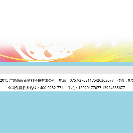
t © 2015 广东晶宸新材料科技有限公司 电话：0757-27681175/26363077 传真：0757
全国免费服务热线：400-0282-771 手机：13929177077 13924885677
理
|
大理石漆
|
艺术漆招商代理
|
广东艺术漆厂家
|
净味家具漆
|
家具漆厂家直销
|
负离
理
|
艺术涂料加盟代理
|
进口涂料
|
广东艺术漆品牌
|
生态艺术壁材
|
艺术涂料招商
劳
明控制器
|
智能疏散指示系统
|
广东敏华电器有限公司
|
江门敏华官网
|
敏华智能疏散