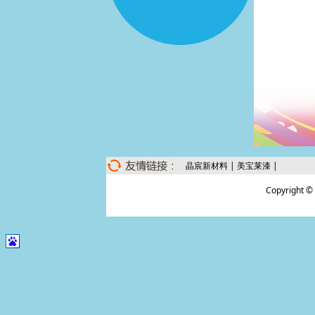
晶宸新材料
|
美宝莱漆
|
Copyrigh
友情连接:
仿石漆
|
花岗岩漆
|
水漆招商代
涂料十大品牌
|
进口艺术漆
|
艺术漆加盟代
具
|
拿斯特智能疏散
|
敏华应急灯
|
应急照
术涂料
|
净尚家政