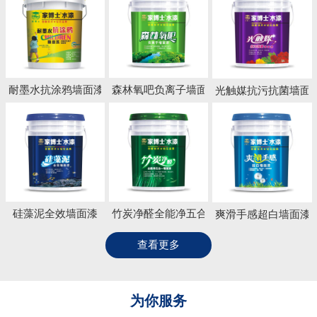
耐墨水抗涂鸦墙面漆
森林氧吧负离子墙面漆
光触媒抗污抗菌墙面
硅藻泥全效墙面漆
竹炭净醛全能净五合一墙面漆
爽滑手感超白墙面漆
查看更多
为你服务