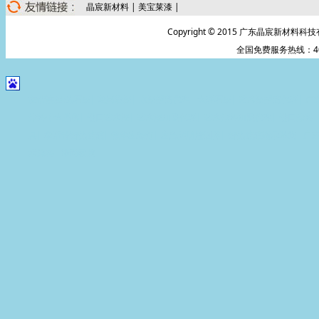
晶宸新材料
|
美宝莱漆
|
Copyright © 2015 广东晶宸新材料科技
全国免费服务热线：400-0
友情连接:
仿石漆
|
花岗岩漆
|
水漆招商代理
|
大理石漆
|
艺术漆招商代理
|
广
涂料十大品牌
|
进口艺术漆
|
艺术漆加盟代理
|
艺术涂料加盟代理
|
进口涂料
具
|
拿斯特智能疏散
|
敏华应急灯
|
应急照明控制器
|
智能疏散指示系统
|
广
术涂料
|
净尚家政